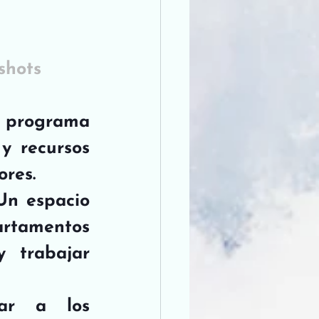
shots
 programa 
 recursos 
ores.
 Un espacio 
tamentos 
 trabajar 
ar a los 