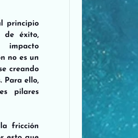
 principio 
de éxito, 
 impacto 
n no es un 
se creando 
 Para ello, 
 pilares 
 fricción 
r esto que 