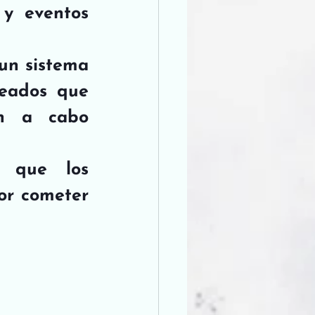
 y eventos 
 un sistema 
eados que 
n a cabo 
 que los 
r cometer 