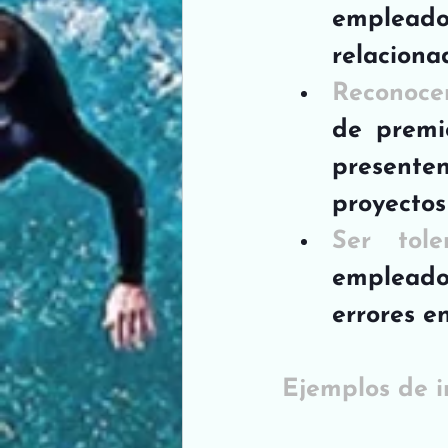
empleados
relaciona
Reconocer
de premi
presente
proyectos 
Ser tole
empleado
errores e
Ejemplos de 