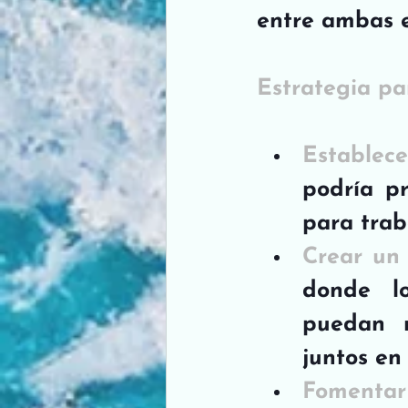
entre ambas e
Estrategia pa
Establec
podría pr
para trab
Crear un 
donde lo
puedan r
juntos en
Fomenta