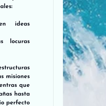
ales: 
en ideas 
s locuras 
tructuras 
 misiones 
entras que 
añas hasta 
o perfecto 