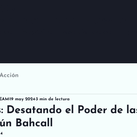
VO
Y & CONSULTING IN INNOVATION
 con Propósito | Resolviendo con Impa
Acción
TEAM
19 may 2024
3 min de lectura
: Desatando el Poder de la
ún Bahcall
24