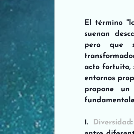
El término "l
suenan desca
pero que s
transformador
acto fortuito
entornos propi
propone un 
fundamentale
1. 
Diversidad
entre diferen