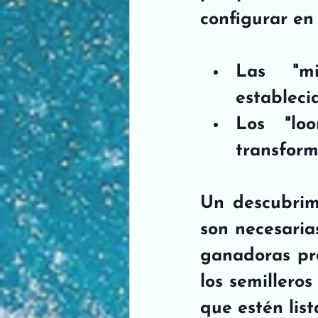
configurar en 
Las "mi
establecid
Los "loo
transform
Un descubrimi
son necesaria
ganadoras pro
los semillero
que estén list