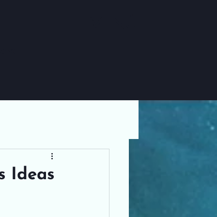
MENÚ
cto
s Ideas