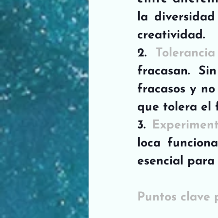
la diversidad
creatividad.
2. 
Toleranci
fracasan. Si
fracasos y no
que tolera el 
3. 
Experiment
loca funcion
esencial para 
Puntos clave 