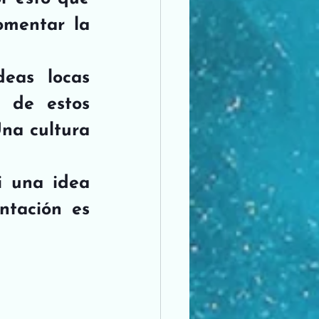
mentar la 
eas locas 
 de estos 
na cultura 
 una idea 
tación es 