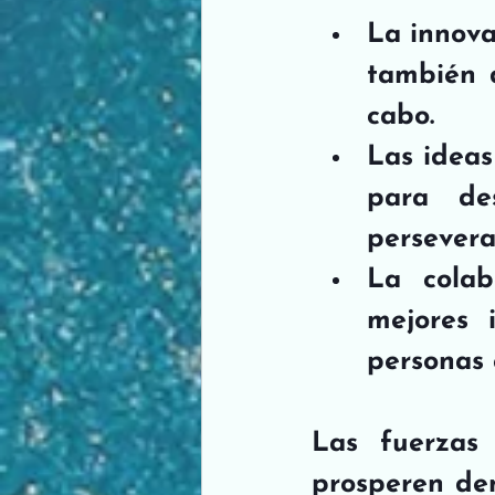
La innova
también d
cabo.
Las ideas
para des
persevera
La colab
mejores 
personas 
Las fuerzas
prosperen den