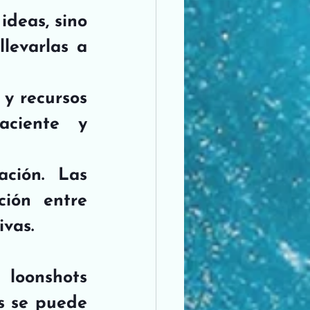
deas, sino 
levarlas a 
y recursos 
ciente y 
ción. Las 
ión entre 
ivas.
loonshots 
s se puede 