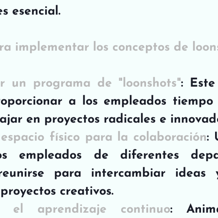
s esencial.
ra implementar los conceptos de loon
er un programa de "loonshots"
: Este
oporcionar a los empleados tiempo y
ajar en proyectos radicales e innovad
espacio físico para la colaboración
:
s empleados de diferentes depar
eunirse para intercambiar ideas y
 proyectos creativos.
r el aprendizaje continuo
: Anim