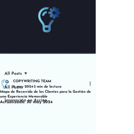
VOLIEVO
ADVISORY & CONSULTING IN INNOVATION
Innovando con Propósito | Resolviendo con Impacto
Entrada
All Posts
COPYWRITING TEAM
6 may 2024
3 min de lectura
All Posts
Mapa de Recorrido de los Clientes para la Gestión de
una Experiencia Memorable
Innovación en Acción
Actualizado:
30 may 2024