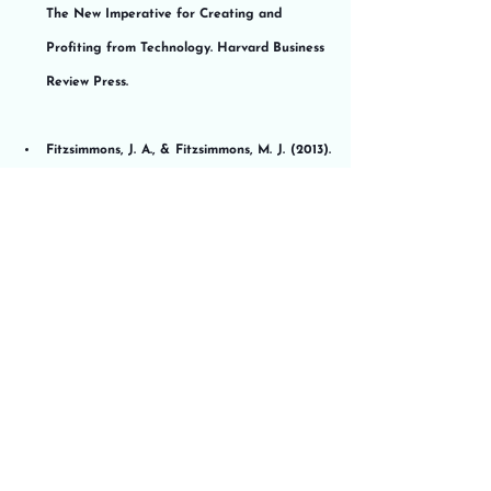
The New Imperative for Creating and 
Profiting from Technology. Harvard Business 
Review Press.
Fitzsimmons, J. A., & Fitzsimmons, M. J. (2013). 
Service Management: Operations, Strategy, 
Information Technology. McGraw-Hill 
Education.
Osterwalder, A., & Pigneur, Y. (2010). 
Business Model Generation: A Handbook for 
Visionaries, Game Changers, and 
Challengers. John Wiley & Sons.
Pine, B. J., & Gilmore, J. H. (1998). Welcome to 