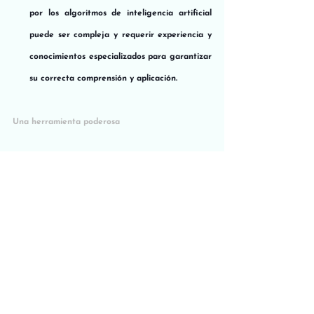
por los algoritmos de inteligencia artificial 
puede ser compleja y requerir experiencia y 
conocimientos especializados para garantizar 
su correcta comprensión y aplicación.
Una herramienta poderosa 
La inteligencia artificial tiene un gran potencial 
como herramienta para las empresas que buscan 
escalar. Al seguir los pasos anteriores, puede 
identificar oportunidades para usar la IA en su 
negocio, seleccionar la herramienta adecuada, 
experimentar y aprender, medir el impacto y 
escalar su uso.