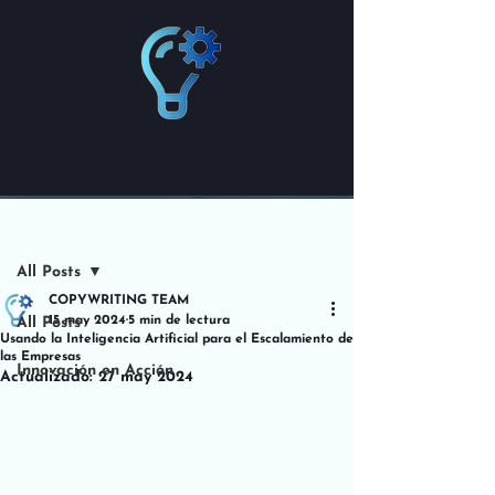
VOLIEVO
ADVISORY & CONSULTING IN INNOVATION
Innovando con Propósito | Resolviendo con Impacto
Entrada
All Posts
COPYWRITING TEAM
15 may 2024
5 min de lectura
All Posts
Usando la Inteligencia Artificial para el Escalamiento de
las Empresas
Innovación en Acción
Actualizado:
27 may 2024