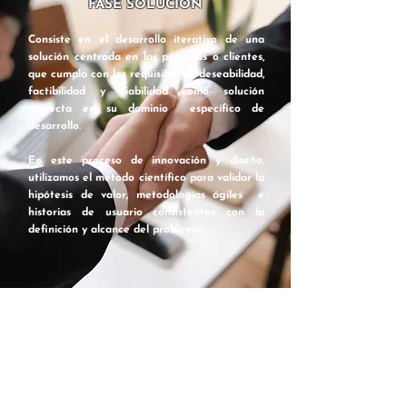
FASE SOLUCIÓN
Consiste en el desarrollo iterativo de una
solución centrada en las personas o clientes,
que cumpla con los requisitos de deseabilidad,
factibilidad y viabilidad como solución
correcta en su dominio específico de
desarrollo.
En este proceso de innovación y diseño,
utilizamos el método científico para validar la
hipótesis de valor, metodologías ágiles e
historias de usuario consistentes con la
definición y alcance del problema.
FASE IMPLEMENTACIÓN
Consiste en la entrega de recomendaciones
para la implementación de la solución de
convergencia. Esta fase se compone de los