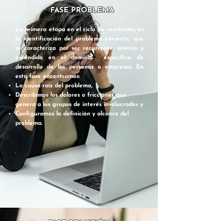
FASE PROBLEMA
La primera etapa en el ciclo de resolución, es
la identificación del problema correcto, que
se caracteriza por ser recurrente, intenso y
extendido en el dominio específico de
desarrollo de las personas o empresas. En
esta fase encontramos:
La causa raíz del problema,
Describimos los dolores o fricciones que
genera a los grupos de interés involucrados y
Configuramos la definición y alcance del
problema.